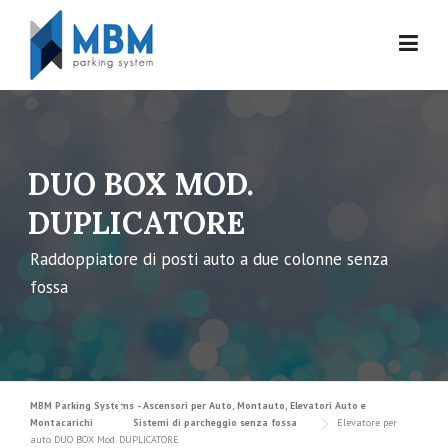
Skip to content
DUO BOX MOD.
DUPLICATORE
Raddoppiatore di posti auto a due colonne senza
fossa
MBM Parking Systems - Ascensori per Auto, Montauto, Elevatori Auto e
Montacarichi
Sistemi di parcheggio senza fossa
Elevatore per
auto DUO BOX Mod. DUPLICATORE