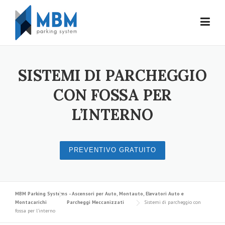
Skip to content
SISTEMI DI PARCHEGGIO
CON FOSSA PER
L’INTERNO
PREVENTIVO GRATUITO
MBM Parking Systems - Ascensori per Auto, Montauto, Elevatori Auto e
Montacarichi
Parcheggi Meccanizzati
Sistemi di parcheggio con
fossa per l’interno