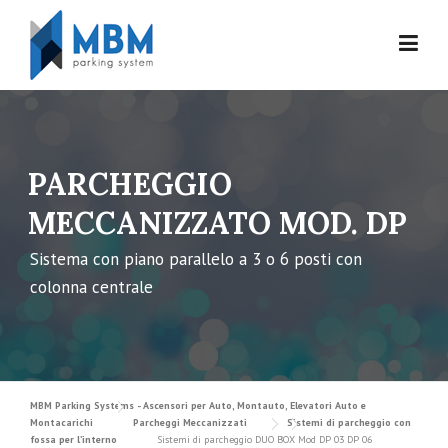
Skip to content
PARCHEGGIO
MECCANIZZATO MOD. DP
Sistema con piano parallelo a 3 o 6 posti con
colonna centrale
MBM Parking Systems - Ascensori per Auto, Montauto, Elevatori Auto e
Montacarichi
Parcheggi Meccanizzati
Sistemi di parcheggio con
fossa per l’interno
Sistemi di parcheggio DUO BOX Mod DP 03 DP 06