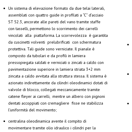
Un sistema di elevazione formato da due telai laterali,
assemblati con quattro guide in profilati a “C” d’acciaio
ST 52.3, ancorate alle pareti del vano tramite staffe
con tasselli, permettono lo scorrimento dei carrelli
vincolati alla piattaforma. La scorrevolezza è garantita
da cuscinetti volventi prelubrificati con schermatura
protettiva. Tali guide sono verniciate. Il pianale è
composto da tubolari e da profili in lamiera
pressopiegata saldati e verniciati o zincati a caldo con
pavimentazione superiore in lamiera striata 3+2 mm
zincata a caldo avvitata alla struttura stessa. Il sistema è
azionato indirettamente da cilindri oleodinamici dotati di
valvole di blocco, collegati meccanicamente tramite
catene fleyer ai carrelli, mentre un albero con pignoni
dentati accoppiati con cremagliere fisse ne stabilizza
l’uniformità del movimento;
centralina oleodinamica avente il compito di
movimentare tramite olio idraulico i cilindri per la