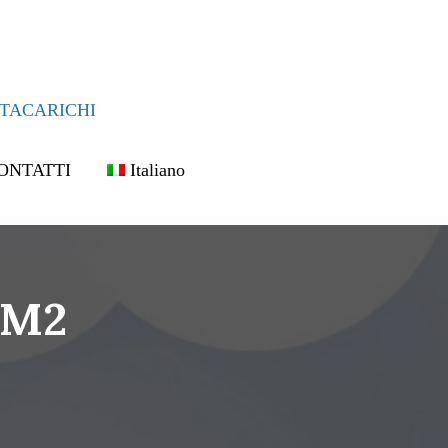
TACARICHI
ONTATTI
Italiano
BM2