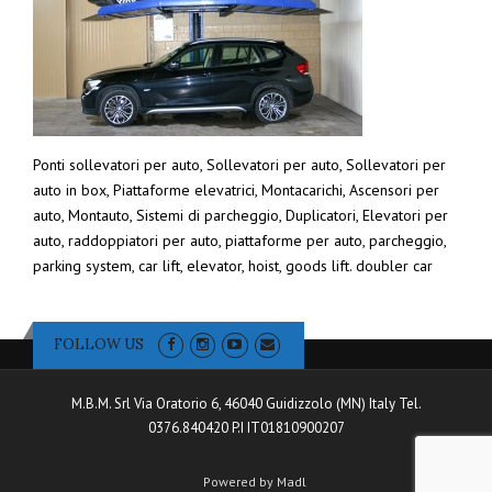
Ponti sollevatori per auto, Sollevatori per auto, Sollevatori per
auto in box, Piattaforme elevatrici, Montacarichi, Ascensori per
auto, Montauto, Sistemi di parcheggio, Duplicatori, Elevatori per
auto, raddoppiatori per auto, piattaforme per auto, parcheggio,
parking system, car lift, elevator, hoist, goods lift. doubler car
FOLLOW US
M.B.M. Srl Via Oratorio 6, 46040 Guidizzolo (MN) Italy Tel.
0376.840420 P.I IT01810900207
Powered by Madl