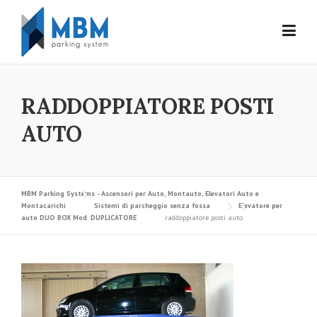
Skip to content
RADDOPPIATORE POSTI
AUTO
MBM Parking Systems - Ascensori per Auto, Montauto, Elevatori Auto e
Montacarichi
Sistemi di parcheggio senza fossa
Elevatore per
auto DUO BOX Mod. DUPLICATORE
raddoppiatore posti auto