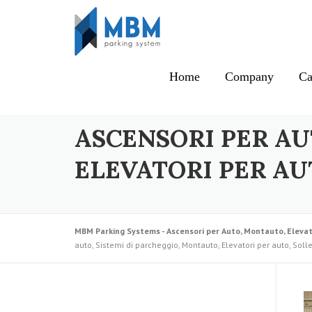
Skip to content
Home
Company
Ca
ASCENSORI PER AU
ELEVATORI PER AU
MBM Parking Systems - Ascensori per Auto, Montauto, Elevat
auto, Sistemi di parcheggio, Montauto, Elevatori per auto, Soll