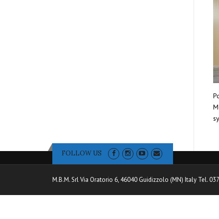
Po
Mo
sy
FOLLOW US
M.B.M. Srl Via Oratorio 6, 46040 Guidizzolo (MN) Italy Tel. 