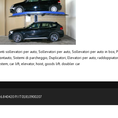
nti sollevatori per auto, Sollevatori per auto, Sollevatori per auto in box, P
ntauto, Sistemi di parcheggio, Duplicatori, Elevatori per auto, raddoppiato
stem, car lift, elevator, hoist, goods lift. doubler car
0376.840420 P.I IT01810900207