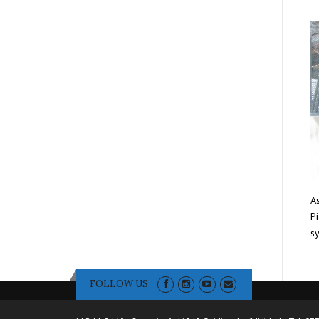
As
Pi
sy
FOLLOW US