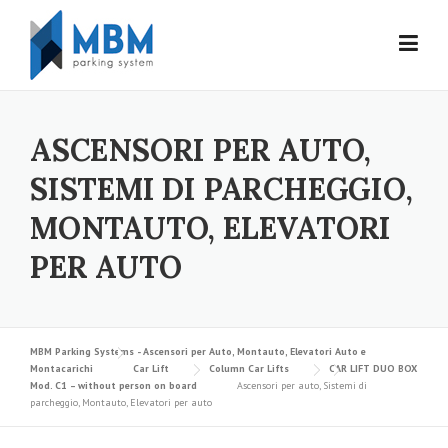
Skip to content
ASCENSORI PER AUTO,
SISTEMI DI PARCHEGGIO,
MONTAUTO, ELEVATORI
PER AUTO
MBM Parking Systems - Ascensori per Auto, Montauto, Elevatori Auto e
Montacarichi
Car Lift
Column Car Lifts
CAR LIFT DUO BOX
Mod. C1 – without person on board
Ascensori per auto, Sistemi di
parcheggio, Montauto, Elevatori per auto