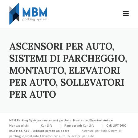
Skip to content
ASCENSORI PER AUTO,
SISTEMI DI PARCHEGGIO,
MONTAUTO, ELEVATORI
PER AUTO, SOLLEVATORI
PER AUTO
MBM Parking Systems - Ascensori per Auto, Montauto, Elevatori Auto e
Montacarichi
Car Lift
Pantograph Car Lift
CAR LIFT DUO
BOX Mod. A1S – without person on board
Ascensori per auto, Sistemi di
parcheggio, Montauto, Elevatori per auto, Sollevatori per auto