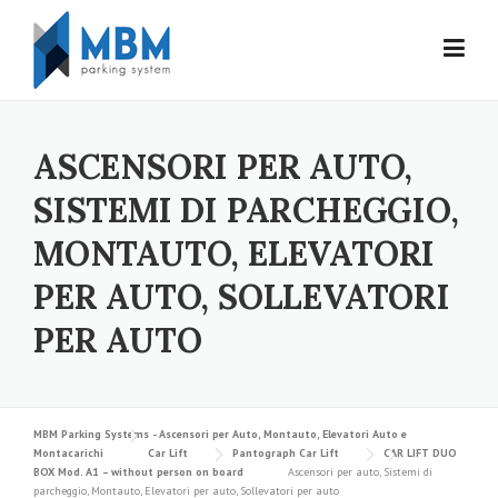
Skip to content
ASCENSORI PER AUTO,
SISTEMI DI PARCHEGGIO,
MONTAUTO, ELEVATORI
PER AUTO, SOLLEVATORI
PER AUTO
MBM Parking Systems - Ascensori per Auto, Montauto, Elevatori Auto e
Montacarichi
Car Lift
Pantograph Car Lift
CAR LIFT DUO
BOX Mod. A1 – without person on board
Ascensori per auto, Sistemi di
parcheggio, Montauto, Elevatori per auto, Sollevatori per auto