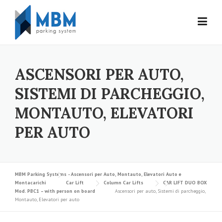
Skip to content
ASCENSORI PER AUTO,
SISTEMI DI PARCHEGGIO,
MONTAUTO, ELEVATORI
PER AUTO
MBM Parking Systems - Ascensori per Auto, Montauto, Elevatori Auto e
Montacarichi
Car Lift
Column Car Lifts
CAR LIFT DUO BOX
Mod. PBC1 – with person on board
Ascensori per auto, Sistemi di parcheggio,
Montauto, Elevatori per auto