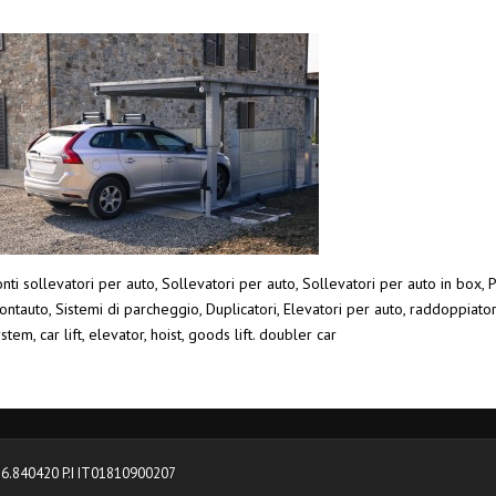
nti sollevatori per auto, Sollevatori per auto, Sollevatori per auto in box, P
ntauto, Sistemi di parcheggio, Duplicatori, Elevatori per auto, raddoppiato
stem, car lift, elevator, hoist, goods lift. doubler car
0376.840420 P.I IT01810900207