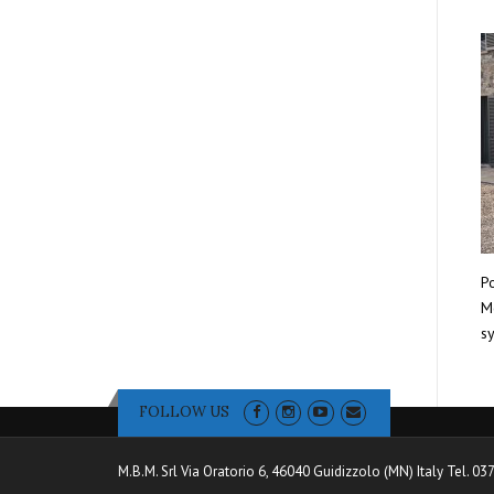
Po
Mo
sy
FOLLOW US
M.B.M. Srl Via Oratorio 6, 46040 Guidizzolo (MN) Italy Tel. 