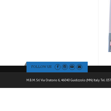
FOLLOW US
M.B.M. Srl Via Oratorio 6, 46040 Guidizzolo (MN) Italy Tel. 