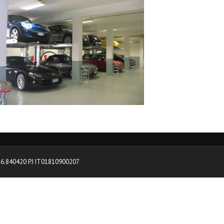
0376.840420 P.I IT01810900207