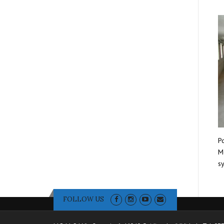
Po
Mo
sy
FOLLOW US