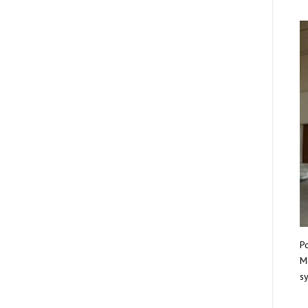
Po
Mo
sy