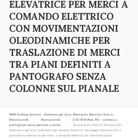
ELEVATRICE PER MERCI A
COMANDO ELETTRICO
CON MOVIMENTAZIONI
OLEODINAMICHE PER
TRASLAZIONE DI MERCI
TRA PIANI DEFINITI A
PANTOGRAFO SENZA
COLONNE SUL PIANALE
MBM Parking Systems - Ascensori per Auto, Montauto, Elevatori Auto e
Montacarichi
Montacarichi
DUO BOX Mod. M3 – sistema a
pantografo senza persona a bordo
Montacarichi Mod M3 Montacarichi
Sollevatori per auto Sollevatori per persone Sistemi di Parcheggio Montacarichi o
piattaforma elevatrice per merci a comando elettrico con movimentazioni