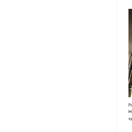
Po
Mo
sy