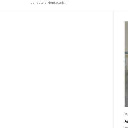
per auto e Montacarichi
Po
As
pa