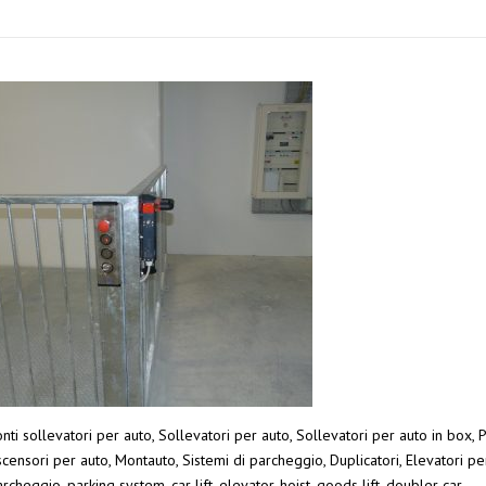
nti sollevatori per auto, Sollevatori per auto, Sollevatori per auto in box, 
censori per auto, Montauto, Sistemi di parcheggio, Duplicatori, Elevatori pe
rcheggio, parking system, car lift, elevator, hoist, goods lift. doubler car