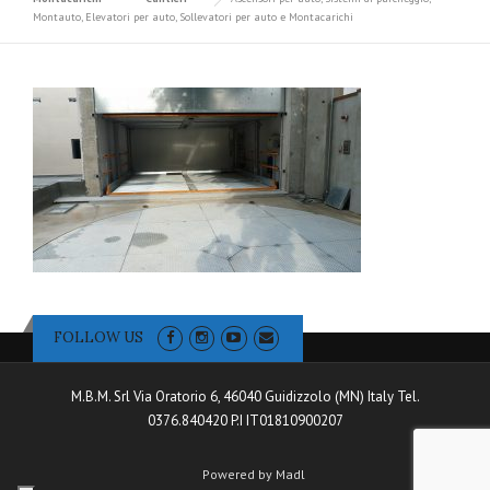
Montauto, Elevatori per auto, Sollevatori per auto e Montacarichi
FOLLOW US
M.B.M. Srl Via Oratorio 6, 46040 Guidizzolo (MN) Italy Tel.
0376.840420 P.I IT01810900207
Powered by Madl