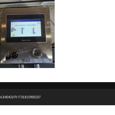
0376.840420 P.I IT01810900207