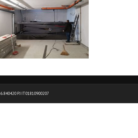
0376.840420 P.I IT01810900207