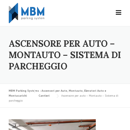
Skip to content
ASCENSORE PER AUTO –
MONTAUTO – SISTEMA DI
PARCHEGGIO
MBM Parking Systems - Ascensori per Auto, Montauto, Elevatori Auto e
Montacarichi
Cantieri
Ascensore per auto – Montauto – Sistema di
parcheggio