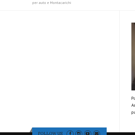
per auto e Montacarichi
Po
As
pa
FOLLOW US