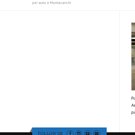
per auto e Montacarichi
Po
As
pa
FOLLOW US