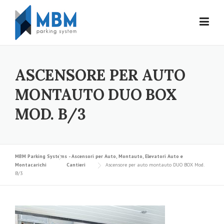
Skip to content
ASCENSORE PER AUTO
MONTAUTO DUO BOX
MOD. B/3
MBM Parking Systems - Ascensori per Auto, Montauto, Elevatori Auto e
Montacarichi
Cantieri
Ascensore per auto montauto DUO BOX Mod.
B/3