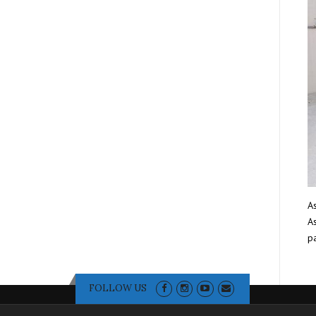
As
As
pa
FOLLOW US