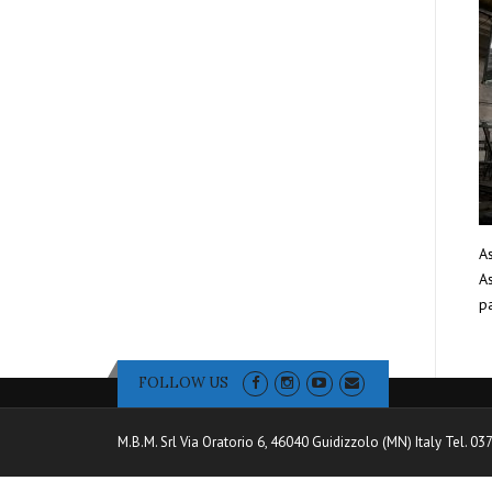
As
As
pa
FOLLOW US
M.B.M. Srl Via Oratorio 6, 46040 Guidizzolo (MN) Italy Tel. 