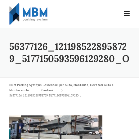
Skip to content
56377126_121198522895872
9_5177150593596129280_O
MBM Parking Systems - Ascensori per Auto, Montauto, Elevatori Auto e
Montacarichi
Cantieri
56377126_1211985228958729_5177150593596129280_o