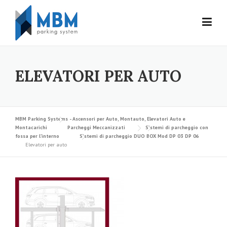
Skip to content
ELEVATORI PER AUTO
MBM Parking Systems - Ascensori per Auto, Montauto, Elevatori Auto e
Montacarichi
Parcheggi Meccanizzati
Sistemi di parcheggio con
fossa per l’interno
Sistemi di parcheggio DUO BOX Mod DP 03 DP 06
Elevatori per auto