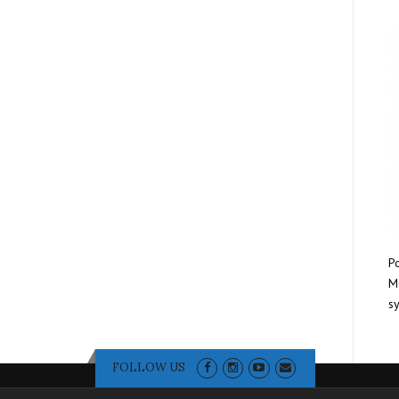
Po
Mo
sy
FOLLOW US