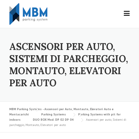
Skip to content
ASCENSORI PER AUTO,
SISTEMI DI PARCHEGGIO,
MONTAUTO, ELEVATORI
PER AUTO
MBM Parking Systems - Ascensori per Auto, Montauto, Elevatori Auto e
Montacarichi
Parking Systems
Parking Systems with pit for
indoors
DUO BOX Mod. DP 02 DP 04
Ascensori per auto, Sistemi di
parcheggio, Montauto, Elevatori per auto