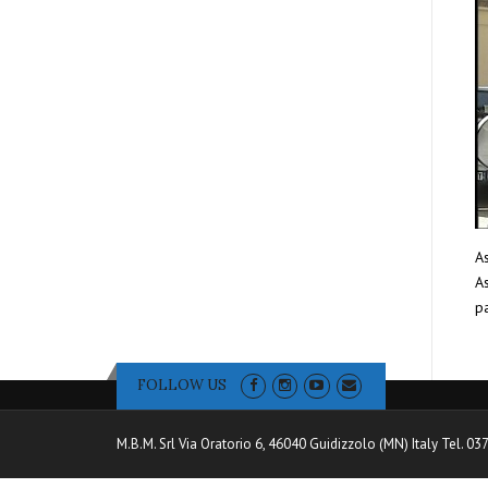
As
As
pa
FOLLOW US
M.B.M. Srl Via Oratorio 6, 46040 Guidizzolo (MN) Italy Tel. 