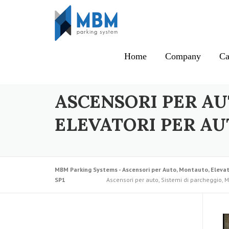
Skip to content
Home
Company
Ca
ASCENSORI PER AU
ELEVATORI PER AU
MBM Parking Systems - Ascensori per Auto, Montauto, Elevat
SP1
Ascensori per auto, Sistemi di parcheggio, M