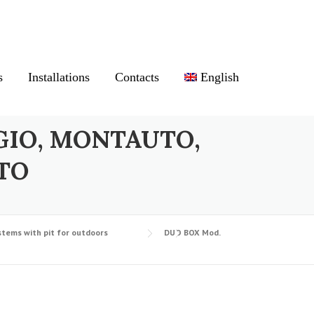
s
Installations
Contacts
English
GIO, MONTAUTO,
TO
stems with pit for outdoors
DUO BOX Mod.