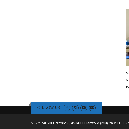
Po
Mo
sy
FOLLOW US
M.B.M. Srl Via Oratorio 6, 46040 Guidizzolo (MN) Italy Tel. 