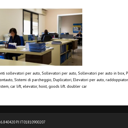
nti sollevatori per auto, Sollevatori per auto, Sollevatori per auto in box, P
ntauto, Sistemi di parcheggio, Duplicatori, Elevatori per auto, raddoppiato
stem, car lift, elevator, hoist, goods lift. doubler car
0376.840420 P.I IT01810900207