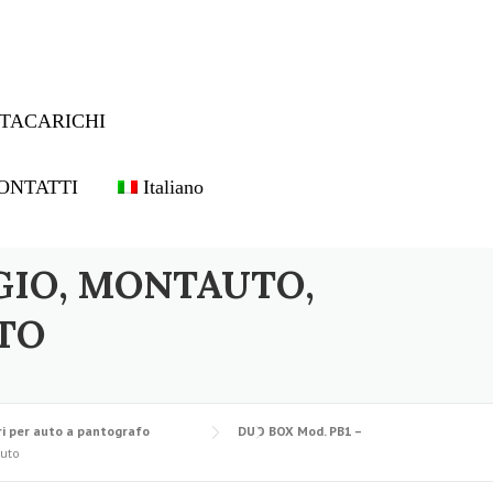
TACARICHI
ONTATTI
Italiano
GIO, MONTAUTO,
TO
i per auto a pantografo
DUO BOX Mod. PB1 –
auto