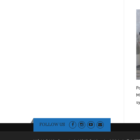
Po
Mo
sy
FOLLOW US