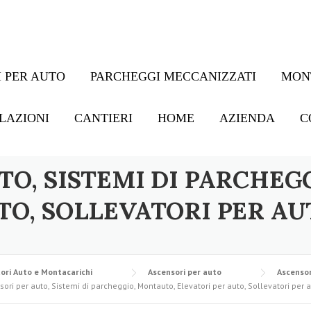
 PER AUTO
PARCHEGGI MECCANIZZATI
MON
LAZIONI
CANTIERI
HOME
AZIENDA
C
TO, SISTEMI DI PARCHEG
TO, SOLLEVATORI PER AU
ori Auto e Montacarichi
Ascensori per auto
Ascensor
ori per auto, Sistemi di parcheggio, Montauto, Elevatori per auto, Sollevatori per 