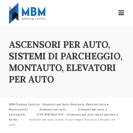
Skip to content
ASCENSORI PER AUTO,
SISTEMI DI PARCHEGGIO,
MONTAUTO, ELEVATORI
PER AUTO
MBM Parking Systems - Ascensori per Auto, Montauto, Elevatori Auto e
Montacarichi
Ascensori per auto
Ascensori per auto a
pantografo
DUO BOX Mod. B2S – Ascensore per auto senza persona a
bordo
Ascensori per auto, Sistemi di parcheggio, Montauto, Elevatori per
auto