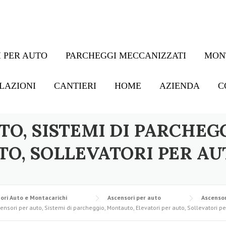
 PER AUTO
PARCHEGGI MECCANIZZATI
MON
LAZIONI
CANTIERI
HOME
AZIENDA
C
TO, SISTEMI DI PARCHEG
TO, SOLLEVATORI PER AU
ori Auto e Montacarichi
Ascensori per auto
Ascensor
ensori per auto, Sistemi di parcheggio, Montauto, Elevatori per auto, Sollevatori pe