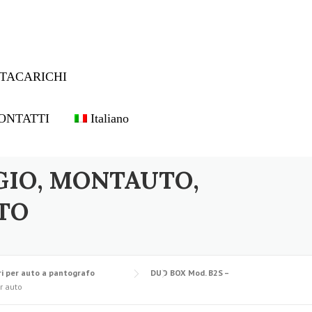
TACARICHI
ONTATTI
Italiano
GIO, MONTAUTO,
TO
i per auto a pantografo
DUO BOX Mod. B2S –
r auto