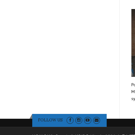
Po
Mo
sy
FOLLOW US