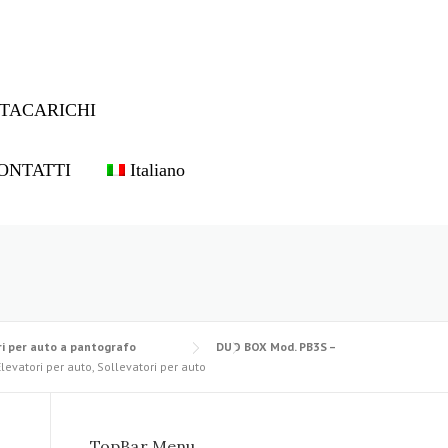
TACARICHI
ONTATTI
Italiano
i per auto a pantografo
DUO BOX Mod. PB3S –
levatori per auto, Sollevatori per auto
TopBar Menu