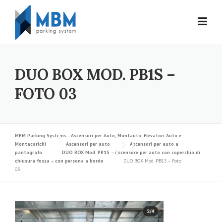
Skip to content
DUO BOX MOD. PB1S –
FOTO 03
MBM Parking Systems - Ascensori per Auto, Montauto, Elevatori Auto e
Montacarichi
Ascensori per auto
Ascensori per auto a
pantografo
DUO BOX Mod. PB1S – Ascensore per auto con coperchio di
chiusura fossa – con persona a bordo
DUO BOX Mod. PB1S – Foto
03