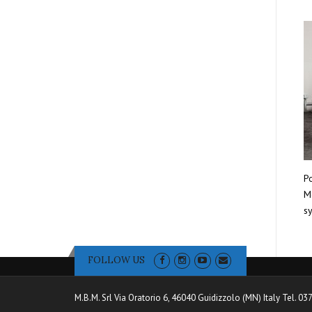
Po
Mo
sy
FOLLOW US
M.B.M. Srl Via Oratorio 6, 46040 Guidizzolo (MN) Italy Tel. 