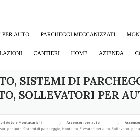
 PER AUTO
PARCHEGGI MECCANIZZATI
MON
LAZIONI
CANTIERI
HOME
AZIENDA
C
TO, SISTEMI DI PARCHEG
TO, SOLLEVATORI PER AU
ori Auto e Montacarichi
Ascensori per auto
Ascensor
ori per auto, Sistemi di parcheggio, Montauto, Elevatori per auto, Sollevatori per 