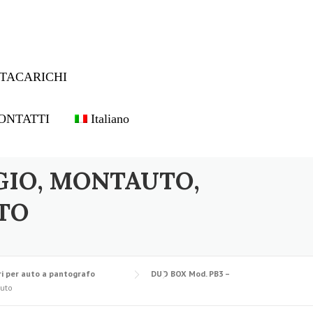
TACARICHI
ONTATTI
Italiano
GIO, MONTAUTO,
TO
i per auto a pantografo
DUO BOX Mod. PB3 –
auto