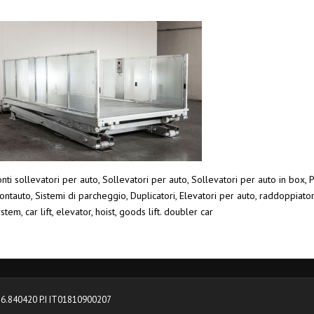
nti sollevatori per auto, Sollevatori per auto, Sollevatori per auto in box, P
ntauto, Sistemi di parcheggio, Duplicatori, Elevatori per auto, raddoppiato
stem, car lift, elevator, hoist, goods lift. doubler car
0376.840420 P.I IT01810900207