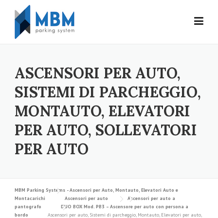
Skip to content
ASCENSORI PER AUTO,
SISTEMI DI PARCHEGGIO,
MONTAUTO, ELEVATORI
PER AUTO, SOLLEVATORI
PER AUTO
MBM Parking Systems - Ascensori per Auto, Montauto, Elevatori Auto e
Montacarichi
Ascensori per auto
Ascensori per auto a
pantografo
DUO BOX Mod. PB3 – Ascensore per auto con persona a
bordo
Ascensori per auto, Sistemi di parcheggio, Montauto, Elevatori per auto,