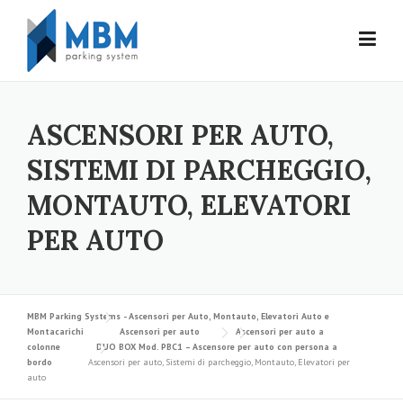
Skip to content
ASCENSORI PER AUTO,
SISTEMI DI PARCHEGGIO,
MONTAUTO, ELEVATORI
PER AUTO
MBM Parking Systems - Ascensori per Auto, Montauto, Elevatori Auto e
Montacarichi
Ascensori per auto
Ascensori per auto a
colonne
DUO BOX Mod. PBC1 – Ascensore per auto con persona a
bordo
Ascensori per auto, Sistemi di parcheggio, Montauto, Elevatori per
auto