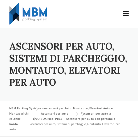
Skip to content
ASCENSORI PER AUTO,
SISTEMI DI PARCHEGGIO,
MONTAUTO, ELEVATORI
PER AUTO
MBM Parking Systems - Ascensori per Auto, Montauto, Elevatori Auto e
Montacarichi
Ascensori per auto
Ascensori per auto a
colonne
DUO BOX Mod. PBC1 – Ascensore per auto con persona a
bordo
Ascensori per auto, Sistemi di parcheggio, Montauto, Elevatori per
auto