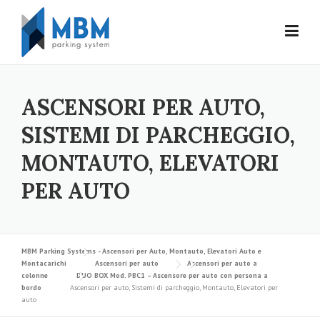
Skip to content
ASCENSORI PER AUTO,
SISTEMI DI PARCHEGGIO,
MONTAUTO, ELEVATORI
PER AUTO
MBM Parking Systems - Ascensori per Auto, Montauto, Elevatori Auto e
Montacarichi
Ascensori per auto
Ascensori per auto a
colonne
DUO BOX Mod. PBC1 – Ascensore per auto con persona a
bordo
Ascensori per auto, Sistemi di parcheggio, Montauto, Elevatori per
auto