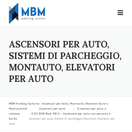
Skip to content
ASCENSORI PER AUTO,
SISTEMI DI PARCHEGGIO,
MONTAUTO, ELEVATORI
PER AUTO
MBM Parking Systems - Ascensori per Auto, Montauto, Elevatori Auto e
Montacarichi
Ascensori per auto
Ascensori per auto a
colonne
DUO BOX Mod. PBC1 – Ascensore per auto con persona a
bordo
Ascensori per auto, Sistemi di parcheggio, Montauto, Elevatori per
auto