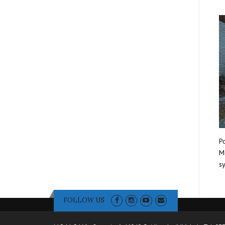
Po
Mo
sy
FOLLOW US