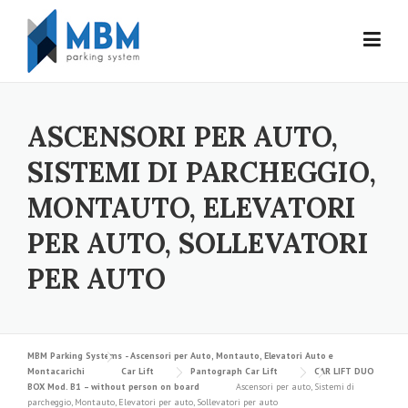
Skip to content
ASCENSORI PER AUTO,
SISTEMI DI PARCHEGGIO,
MONTAUTO, ELEVATORI
PER AUTO, SOLLEVATORI
PER AUTO
MBM Parking Systems - Ascensori per Auto, Montauto, Elevatori Auto e
Montacarichi
Car Lift
Pantograph Car Lift
CAR LIFT DUO
BOX Mod. B1 – without person on board
Ascensori per auto, Sistemi di
parcheggio, Montauto, Elevatori per auto, Sollevatori per auto