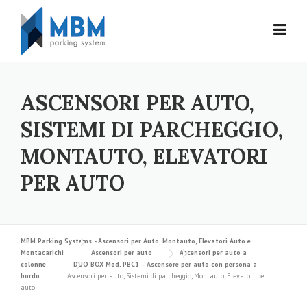
Skip to content
ASCENSORI PER AUTO,
SISTEMI DI PARCHEGGIO,
MONTAUTO, ELEVATORI
PER AUTO
MBM Parking Systems - Ascensori per Auto, Montauto, Elevatori Auto e
Montacarichi
Ascensori per auto
Ascensori per auto a
colonne
DUO BOX Mod. PBC1 – Ascensore per auto con persona a
bordo
Ascensori per auto, Sistemi di parcheggio, Montauto, Elevatori per
auto