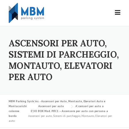
Skip to content
ASCENSORI PER AUTO,
SISTEMI DI PARCHEGGIO,
MONTAUTO, ELEVATORI
PER AUTO
MBM Parking Systems - Ascensori per Auto, Montauto, Elevatori Auto e
Montacarichi
Ascensori per auto
Ascensori per auto a
colonne
DUO BOX Mod. PBC1 – Ascensore per auto con persona a
bordo
Ascensori per auto, Sistemi di parcheggio, Montauto, Elevatori per
auto