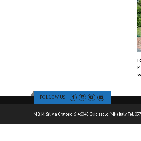
Po
Mo
sy
FOLLOW US
M.B.M. Srl Via Oratorio 6, 46040 Guidizzolo (MN) Italy Tel. 