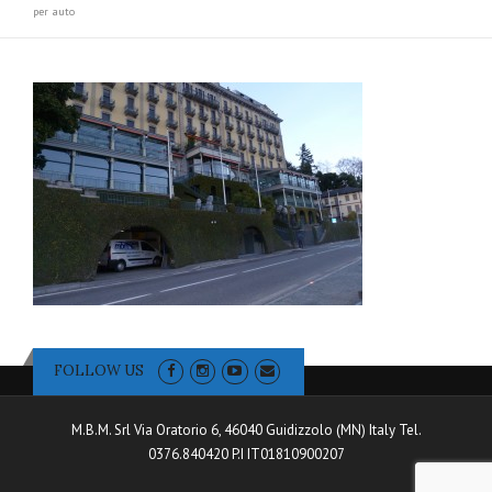
per auto
FOLLOW US
M.B.M. Srl Via Oratorio 6, 46040 Guidizzolo (MN) Italy Tel.
0376.840420 P.I IT01810900207